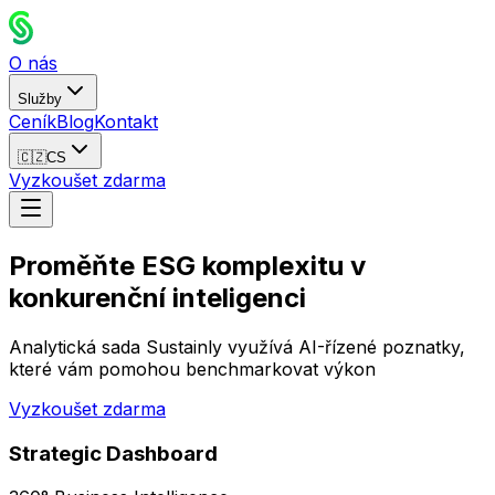
O nás
Služby
Ceník
Blog
Kontakt
🇨🇿
CS
Vyzkoušet zdarma
Proměňte ESG komplexitu v
konkurenční inteligenci
Analytická sada Sustainly využívá AI-řízené poznatky,
které vám pomohou benchmarkovat výkon
Vyzkoušet zdarma
Strategic Dashboard