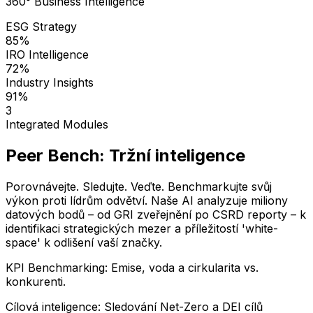
360° Business Intelligence
ESG Strategy
85%
IRO Intelligence
72%
Industry Insights
91%
3
Integrated Modules
Peer Bench: Tržní inteligence
Porovnávejte. Sledujte. Veďte. Benchmarkujte svůj
výkon proti lídrům odvětví. Naše AI analyzuje miliony
datových bodů – od GRI zveřejnění po CSRD reporty – k
identifikaci strategických mezer a příležitostí 'white-
space' k odlišení vaší značky.
KPI Benchmarking: Emise, voda a cirkularita vs.
konkurenti.
Cílová inteligence: Sledování Net-Zero a DEI cílů